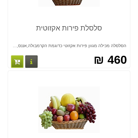
סלסלת פירות אקזוטית
הסלסלה מכילה מגוון פירות אקזוטי כדוגמת הקרמבולה,אננס,קיווי ועוד פירות עונתיים כענבים,תמרים,נקטרינות וכיוצא באלו.
460 ₪
פרטים נוס