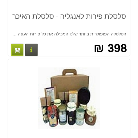
סלסלת פירות לאנגליה - סלסלת האיכר
הסלסלה הפופולרית ביותר שלנו,המכילה את כל פירות העונה באיכות הגבוהה ביותר של סוג א' (class A ) מכילה :מלון,תפוחים,אגסים,קיווי,ענבים,שזיפים,בננות,תפוזים ומנדרינות וענבים אדומים.
398 ₪
פרטים נוס