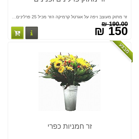
זר מתוק מעוצב ויפה על אגרטל קרמיקה הזר מכיל 25 פרלינים מסודרים על מצע של תפוחי עץ דמה,רשת דקורטיבית וסרטי דקורציה. זר מתאים לראש השנה
190.00 ₪
150 ₪
פרטים נוס
מבצע
זר חמניות כפרי