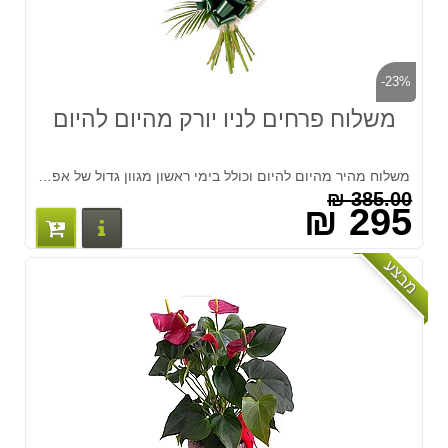
-23%
משלוח פרחים לניו יורק מהיום להיום
משלוח מהיר מהיום להיום וכולל בימי ראשון מגוון גדול של אפשרויות בגדלים ומחירים שונים. החל מ-295 ש''ח לזר פלוס אגרטל ומשלוח בכל נקודה בארה"ב צרו קשר לטלפון 03-7513618
385.00 ₪
295 ₪
פרטים נוס
מבצע