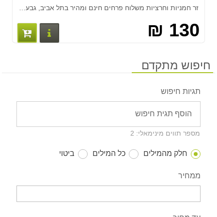
זר חמניות וחרציות משלוח פרחים חינם ומהיר בתל אביב, גבעתיים, רמת גן להזמנות חייגו 03-7513618 המחיר הינו לזר בלבד, מחיר המשלוח יקבע על פי האזור המבוקש למשלוח לבירור התקשרו למוקד ההזמנות
130 ₪
פרטים נוס
חיפוש מתקדם
תגיות חיפוש
מספר תווים מינימאלי: 2
חלק מהמילים
כל המילים
ביטוי
ממחיר