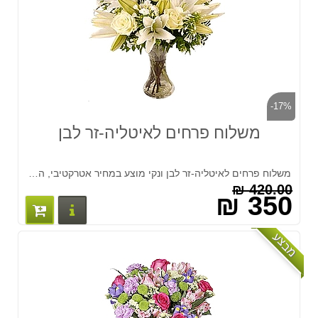
-17%
משלוח פרחים לאיטליה-זר לבן
משלוח פרחים לאיטליה-זר לבן ונקי מוצע במחיר אטרקטיבי, הכולל את הזר, המשלוח וכרטיס הברכה שניתן לצרף לו. לפרטים נוספים התקשרו 03-7513618 או שלחו מייל לקבלת הצעות נוספות : flowersww@gmail.com
420.00 ₪
350 ₪
פרטים נוס
מבצע