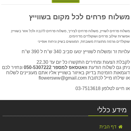
משלוח פרחים לכל מקום בשווייץ
משלוח פרחים לשוייץ, משלוח פרחים לציריך, משלוח פרחים לז'נבה ולכל אזור בשווייץ.
אפשרות שילוב פרחים ושוקולדים מדהימים.
שוקולדים גורמה מתוצרת משובחת, המוגשים בשיק וניחוח אופייני
עלויות זר ומשלוח לשווייץ ינועו סביב 340 ש''ח ל 390 ש"ח
לקבלת הצעות ומחירים התקשרו כל יום עד 22.30
ניתן גם לשלוח הודעת
וואטסאפ למספר 050-5307222
ונחזיר לכם
דוגמאות הזמינות בדיוק באיזור בשווייץ אליו אתם מעוניינים לשלוח
או שילחו מייל לכתובת flowersww@gmail.com
או חייגו לטלפון 03-7513618
מידע כללי
משלוח פרחים לאיטליה-זר לבן
דף הבית
350.00 ₪