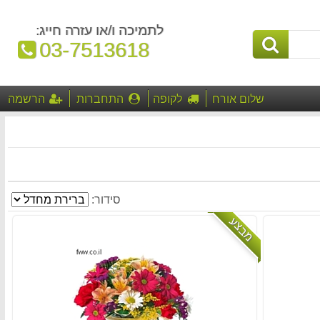
לתמיכה ו/או עזרה חייג:
טלפון:
03-7513618
שלום אורח
לקופה
התחברות
הרשמה
סידור:
מבצע