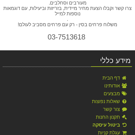
מעורבים וסחלבים.
צרו קשר וקבלו הצעת מחיר מיידית, בזריזות וביעילות, עם דוגמאות
נוספות למייל
.
משלוח פרחים בסין - רק עם פרחים מסביב לעולם!
03-7513618
מידע כללי
משלוח פרחים לאיטליה-זר קייצי
דף הבית
320.00 ₪
אודותינו
מבצעים
משלוח פרחים רוסיה 11 ורד לבן חייגו 037513618
385.00 ₪
שאלות נפוצות
צור קשר
משלוח פרחים לאיטליה-זר לבן
תקנון החנות
350.00 ₪
ביטול עיסקה
זר חמניות כפרי
עגלת קניות