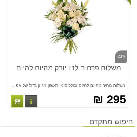
-23%
משלוח פרחים לניו יורק מהיום להיום
משלוח מהיר מהיום להיום וכולל בימי ראשון מגוון גדול של אפשרויות בגדלים ומחירים שונים. החל מ-295 ש''ח לזר פלוס אגרטל ומשלוח בכל נקודה בארה"ב צרו קשר לטלפון 03-7513618
295 ₪
פרטים נוס
חיפוש מתקדם