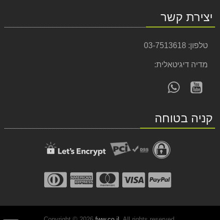
יצירת קשר
טלפון:
03-7513618
מדיה דיגיטאלית:
עקוב
פנה
אחרינו
אלינו
ב-
ב-
קניה בטוחה
WhatsApp
YouTube
Copyright © 2026
fww.co.il
. All rights reserved.