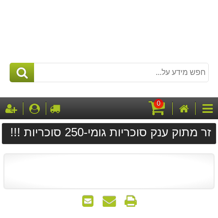
0
דף
לקופה
התחבר
ה
קטגוריות
הבית
עגלת
זר מתוק ענק סוכריות גומי-250 סוכריות !!!
קניות
הדפס
שאל
שלח
אותנו
לחבר